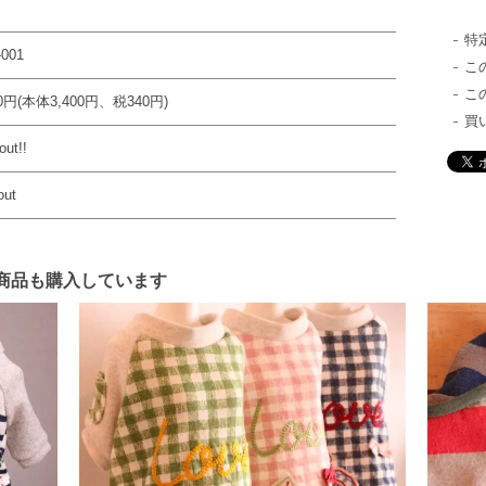
特
-001
こ
こ
40円(本体3,400円、税340円)
買
out!!
out
商品も購入しています