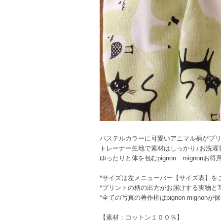
パステルカラーに可愛いアニマル柄がプ
トレーナー生地で素材はしっかり♪お洗濯
ゆったりと体を包むpignon migno
*サイズは左メニューバー【サイズ表】を
*プリントの柄の出方がお届けする実物と
*全ての写真の著作権はpignon mignon
【素材：コットン１００％】