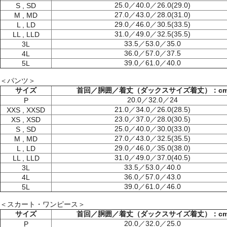
25.0／40.0／26.0(29.0)
S , SD
27.0／43.0／28.0(31.0)
M , MD
29.0／46.0／30.5(33.5)
L , LD
31.0／49.0／32.5(35.5)
LL , LLD
33.5／53.0／35.0
3L
36.0／57.0／37.5
4L
39.0／61.0／40.0
5L
＜パンツ＞
サイズ
首回／胴囲／着丈（ダックスサイズ着丈）：c
20.0／32.0／24
P
21.0／34.0／26.0(28.5)
XXS , XXSD
23.0／37.0／28.0(30.5)
XS , XSD
25.0／40.0／30.0(33.0)
S , SD
27.0／43.0／32.5(35.5)
M , MD
29.0／46.0／35.0(38.0)
L , LD
31.0／49.0／37.0(40.5)
LL , LLD
33.5／53.0／40.0
3L
36.0／57.0／43.0
4L
39.0／61.0／46.0
5L
＜スカート・ワンピース＞
サイズ
首回／胴囲／着丈（ダックスサイズ着丈）：c
20.0／32.0／25.0
P