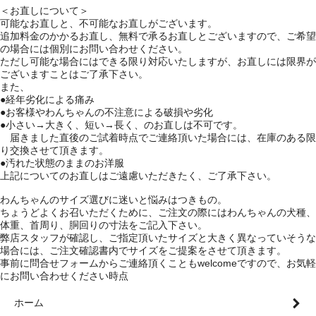
＜お直しについて＞
可能なお直しと、不可能なお直しがございます。
追加料金のかかるお直し、無料で承るお直しとございますので、ご希望
の場合には個別にお問い合わせください。
ただし可能な場合にはできる限り対応いたしますが、お直しには限界が
ございますことはご了承下さい。
また、
●経年劣化による痛み
●お客様やわんちゃんの不注意による破損や劣化
●小さい→大きく、短い→長く、のお直しは不可です。
届きました直後のご試着時点でご連絡頂いた場合には、在庫のある限
り交換させて頂きます。
●汚れた状態のままのお洋服
上記についてのお直しはご遠慮いただきたく、ご了承下さい。
わんちゃんのサイズ選びに迷いと悩みはつきもの。
ちょうどよくお召いただくために、ご注文の際にはわんちゃんの犬種、
体重、首周り、胴回りの寸法をご記入下さい。
弊店スタッフが確認し、ご指定頂いたサイズと大きく異なっていそうな
場合には、ご注文確認書内でサイズをご提案をさせて頂きます。
事前に問合せフォームからご連絡頂くこともwelcomeですので、お気軽
にお問い合わせください時点
ホーム