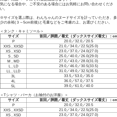
気になる場合や、ご不安のある場合にはお気軽にお問い合わせくださ
い。
※サイズを選ぶ際は、わんちゃんのヌードサイズを計っていただき、多
少の余裕(３～5cm前後)と毛量などをご考慮の上、お選びください。
＜タンク・キャミソール＞
サイズ
首回／胴囲／着丈（ダックスサイズ着丈）：c
20.0／32.0／20.5
P
21.0／34.0／22.5(25.0)
XXS , XXSD
23.0／37.0／24.0(27.0)
XS , XSD
25.0／40.0／26.0(29.0)
S , SD
27.0／43.0／28.0(31.0)
M , MD
29.0／46.0／30.5(33.5)
L , LD
31.0／49.0／32.5(35.5)
LL , LLD
33.5／53.0／35.0
3L
36.0／57.0／37.5
4L
39.0／61.0／40.0
5L
＜Tシャツ・パーカ（お袖付のお洋服）＞
サイズ
首回／胴囲／着丈（ダックスサイズ着丈）：c
20.0／32.0／20.5
P
21.0／34.0／22.5(25.0)
XXS , XXSD
23.0／37.0／24.0(27.0)
XS , XSD