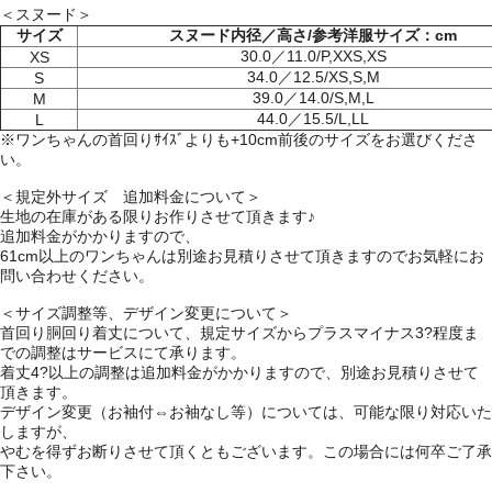
＜スヌード＞
サイズ
スヌード内径／高さ/参考洋服サイズ：cm
30.0／11.0/P,XXS,XS
XS
34.0／12.5/XS,S,M
S
39.0／14.0/S,M,L
M
44.0／15.5/L,LL
L
※ワンちゃんの首回りｻｲｽﾞよりも+10cm前後のサイズをお選びくださ
い。
＜規定外サイズ 追加料金について＞
生地の在庫がある限りお作りさせて頂きます♪
追加料金がかかりますので、
61cm以上のワンちゃんは別途お見積りさせて頂きますのでお気軽にお
問い合わせください。
＜サイズ調整等、デザイン変更について＞
首回り胴回り着丈について、規定サイズからプラスマイナス3?程度ま
での調整はサービスにて承ります。
着丈4?以上の調整は追加料金がかかりますので、別途お見積りさせて
頂きます。
デザイン変更（お袖付⇔お袖なし等）については、可能な限り対応いた
しますが、
やむを得ずお断りさせて頂くともございます。この場合には何卒ご了承
下さい。