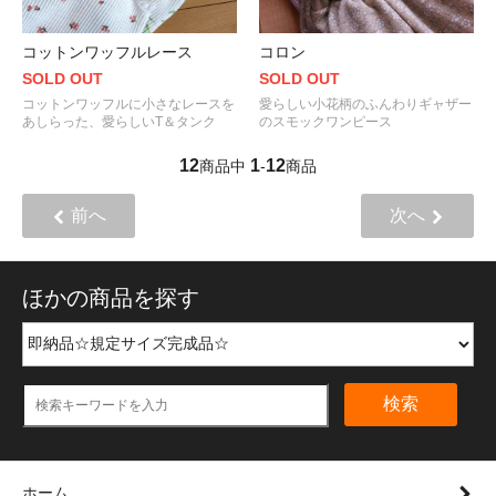
コットンワッフルレース
コロン
SOLD OUT
SOLD OUT
コットンワッフルに小さなレースを
愛らしい小花柄のふんわりギャザー
あしらった、愛らしいT＆タンク
のスモックワンピース
12
1
12
商品中
-
商品
前へ
次へ
ほかの商品を探す
検索
ホーム