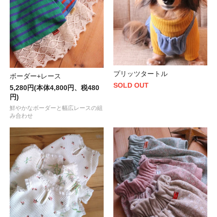
プリッツタートル
ボーダー+レース
SOLD OUT
5,280円(本体4,800円、税480
円)
鮮やかなボーダーと幅広レースの組
み合わせ