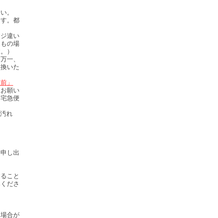
さい。
ます。都
ージ違い
てもの場
す。）
、万一、
交換いた
濯前」
うお願い
（宅急便
、汚れ
お申し出
すること
みくださ
る場合が