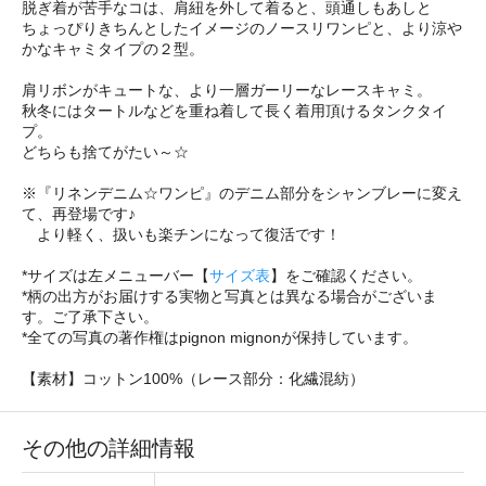
脱ぎ着が苦手なコは、肩紐を外して着ると、頭通しもあしと
ちょっぴりきちんとしたイメージのノースリワンピと、より涼や
かなキャミタイプの２型。
肩リボンがキュートな、より一層ガーリーなレースキャミ。
秋冬にはタートルなどを重ね着して長く着用頂けるタンクタイ
プ。
どちらも捨てがたい～☆
※『リネンデニム☆ワンピ』のデニム部分をシャンブレーに変え
て、再登場です♪
より軽く、扱いも楽チンになって復活です！
*サイズは左メニューバー【
サイズ表
】をご確認ください。
*柄の出方がお届けする実物と写真とは異なる場合がございま
す。ご了承下さい。
*全ての写真の著作権はpignon mignonが保持しています。
【素材】コットン100%（レース部分：化繊混紡）
その他の詳細情報