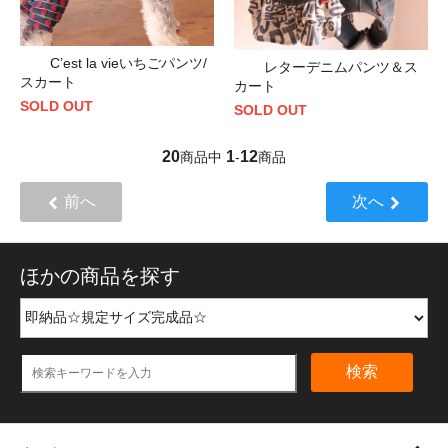
C’est la vieいちごパンツ/
レターデニムパンツ＆ス
スカート
カート
SOLD OUT
SOLD OUT
20
1
12
商品中
-
商品
前へ
次へ
ほかの商品を探す
検索