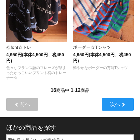
ボーダー☆Tシャツ
@font☆トレ
4,950円(本体4,500円、税450
4,950円(本体4,500円、税450
円)
円)
鮮やかなボーダーの万能Tシャツ
色々なフランス語のフレーズが詰ま
ったかっこいいプリント柄のトレー
ナー☆
16
1
12
商品中
-
商品
前へ
次へ
ほかの商品を探す