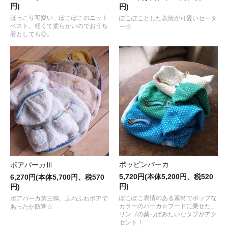
円)
円)
ほっこり可愛い、ぽこぽこのニット
ぽこぽことした表情が可愛いセータ
ベスト。軽くて柔らかいのでおうち
ー☆
着としても◎。
ポッピンパーカ
ボアパーカⅢ
5,720円(本体5,200円、税520
6,270円(本体5,700円、税570
円)
円)
ぽこぽこ表情のある素材でポップな
ボアパーカ第三弾。ふわふわボアで
カラーのパーカ☆フードに乗せた、
あったか防寒☆
リンゴの葉っぱみたいなタブがアク
セント！